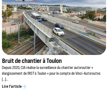
Bruit de chantier à Toulon
Depuis 2020, CIA réalise la surveillance du chantier autoroutier «
D
élargissement de l’A57 à Toulon » pour le compte de Vinci-Autoroutes
p
[...]...
L
Lire l'article
Lire tous les articles