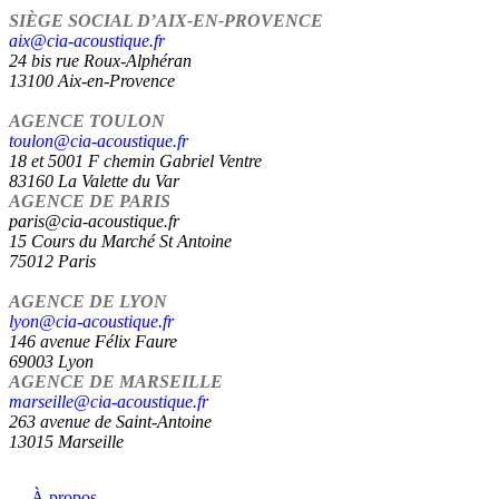
SIÈGE SOCIAL D’AIX-EN-PROVENCE
aix@cia-acoustique.fr
24 bis rue Roux-Alphéran
13100 Aix-en-Provence
AGENCE TOULON
toulon@cia-acoustique.fr
18 et 5001 F chemin Gabriel Ventre
83160 La Valette du Var
AGENCE DE PARIS
paris@cia-acoustique.fr
15 Cours du Marché St Antoine
75012 Paris
AGENCE DE LYON
lyon@cia-acoustique.fr
146 avenue Félix Faure
69003 Lyon
AGENCE DE MARSEILLE
marseille@cia-acoustique.fr
263 avenue de Saint-Antoine
13015 Marseille
À propos