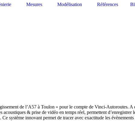
énierie
Mesures
Modélisation
Références
Bl
rgissement de l
’
A57 à Toulon » pour le compte de Vinci-Autoroutes. A ce
res acoustiques & prise de vidéo en temps réel, permettent d
’
enregistrer 
ne. Ce système innovant permet de tracer avec exactitude les évènements