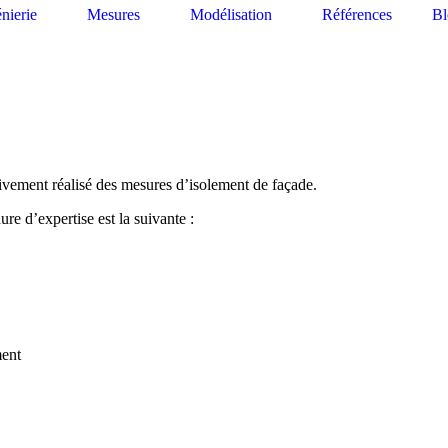
énierie
Mesures
Modélisation
Références
Bl
ativement réalisé des mesures d’isolement de façade.
dure d’expertise est la suivante :
ment